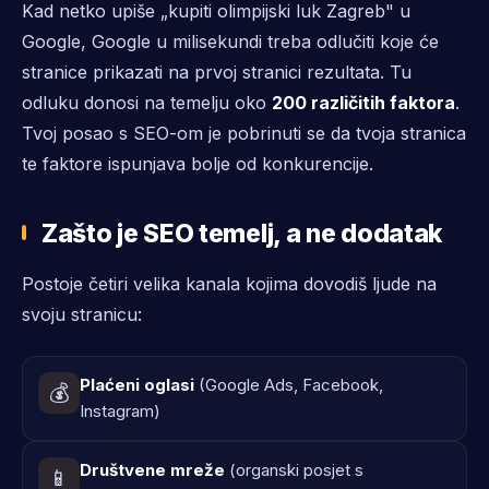
Kad netko upiše „kupiti olimpijski luk Zagreb" u
Google, Google u milisekundi treba odlučiti koje će
stranice prikazati na prvoj stranici rezultata. Tu
odluku donosi na temelju oko
200 različitih faktora
.
Tvoj posao s SEO-om je pobrinuti se da tvoja stranica
te faktore ispunjava bolje od konkurencije.
Zašto je SEO temelj, a ne dodatak
Postoje četiri velika kanala kojima dovodiš ljude na
svoju stranicu:
Plaćeni oglasi
(Google Ads, Facebook,
💰
Instagram)
Društvene mreže
(organski posjet s
📱