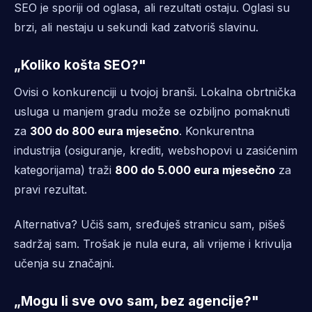
SEO je sporiji od oglasa, ali rezultati ostaju. Oglasi su
brzi, ali nestaju u sekundi kad zatvoriš slavinu.
„Koliko košta SEO?"
Ovisi o konkurenciji u tvojoj branši. Lokalna obrtnička
usluga u manjem gradu može se ozbiljno pomaknuti
za
300 do 800 eura mjesečno
. Konkurentna
industrija (osiguranje, krediti, webshopovi u zasićenim
kategorijama) traži
800 do 5.000 eura mjesečno
za
pravi rezultat.
Alternativa? Učiš sam, sređuješ stranicu sam, pišeš
sadržaj sam. Trošak je nula eura, ali vrijeme i krivulja
učenja su značajni.
„Mogu li sve ovo sam, bez agencije?"