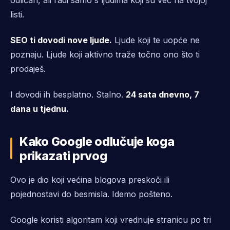
odličan, ali radi samo s ljudima koji su već na tvojoj
listi.
SEO ti dovodi nove ljude.
Ljude koji te uopće ne
poznaju. Ljude koji aktivno traže točno ono što ti
prodaješ.
I dovodi ih besplatno. Stalno.
24 sata dnevno, 7
dana u tjednu.
Kako Google odlučuje koga
prikazati prvog
Ovo je dio koji većina blogova preskoči ili
pojednostavi do besmisla. Idemo pošteno.
Google koristi algoritam koji vrednuje stranicu po tri