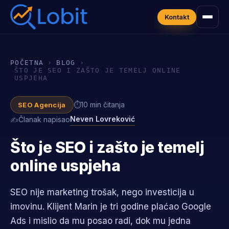
Kontakt
POČETNA
›
BLOG
›
ŠTO JE SEO I ZAŠTO JE TEMELJ ONLINE
USPJEHA
10 min čitanja
SEO Agencija
Neven Lovreković
Članak napisao
Što je SEO i zašto je temelj
online uspjeha
SEO nije marketing trošak, nego investicija u
imovinu. Klijent Marin je tri godine plaćao Google
Ads i mislio da mu posao radi, dok mu jedna