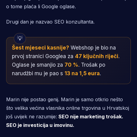
o tome plaća li Google oglase.
Drugi dan je nazvao SEO konzultanta.
Šest mjeseci kasnije?
Webshop je bio na
prvoj stranici Googlea za
47 ključnih riječi
.
Oglase je smanjio za
70 %
. Trošak po
narudžbi mu je pao s
13 na 1,5 eura
.
Marin nije postao genij. Marin je samo otkrio nešto
što velika većina vlasnika online trgovina u Hrvatskoj
još uvijek ne razumije:
SEO nije marketing trošak.
SEO je investicija u imovinu.