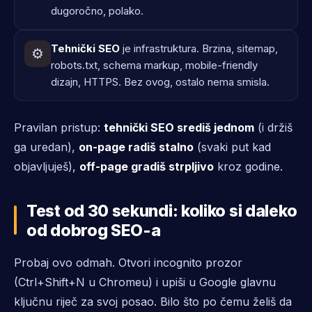
dugoročno, polako.
Tehnički SEO
je infrastruktura. Brzina, sitemap,
⚙️
robots.txt, schema markup, mobile-friendly
dizajn, HTTPS. Bez ovog, ostalo nema smisla.
Pravilan pristup:
tehnički SEO središ jednom
(i držiš
ga uredan),
on-page radiš stalno
(svaki put kad
objavljuješ),
off-page gradiš strpljivo
kroz godine.
Test od 30 sekundi: koliko si daleko
od dobrog SEO-a
Probaj ovo odmah. Otvori incognito prozor
(Ctrl+Shift+N u Chromeu) i upiši u Google glavnu
ključnu riječ za svoj posao. Bilo što po čemu želiš da