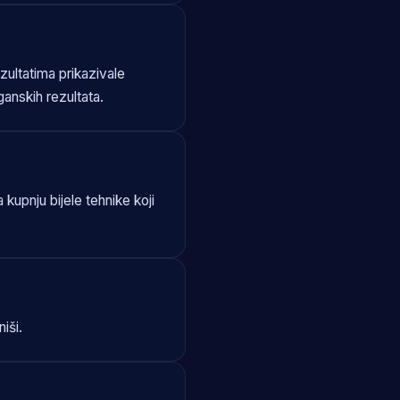
ultatima prikazivale
ganskih rezultata.
 kupnju bijele tehnike koji
iši.