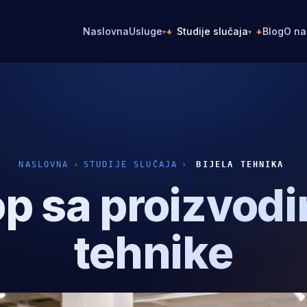
Naslovna
Usluge
Studije slučaja
Blog
O n
▾
▾
NASLOVNA
›
STUDIJE SLUČAJA
›
BIJELA TEHNIKA
 sa proizvodi
tehnike