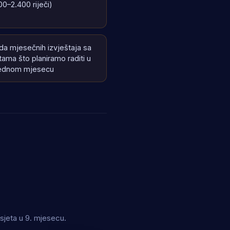
00–2.400 riječi)
ada mjesečnih izvještaja sa
tama što planiramo raditi u
ednom mjesecu
sjeta u 9. mjesecu.