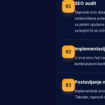
SEO audit
01
Napravili smo deta
neiskorištene poten
sa jasnim uputama k
sa kojom bi se ostva
Implementaci
02
U ovoj smo fazi ra
kontinuiranom kont
Postavljanje 
03
Implementirali smo
Također, napravili 