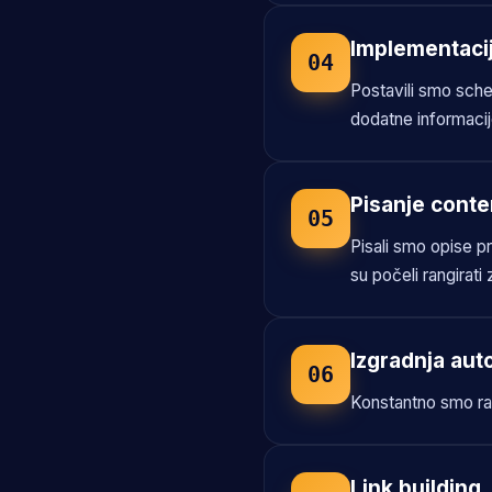
Implementaci
04
Postavili smo sche
dodatne informacije
Pisanje conte
05
Pisali smo opise pr
su počeli rangirati
Izgradnja auto
06
Konstantno smo radi
Link building