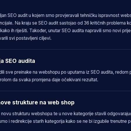
ljan SEO audit u kojem smo provjeravali tehničku ispravnost web
cijale. Na kraju se SEO audit sastojao od 36 kritičnih problema ko
ako ih riješiti. Također, unutar SEO audita napravili smo novi pri
rili svi postavljeni ciljevi.
ja SEO audita
dili sve preinake na webshopu po uputama iz SEO audita, redom po
rolom da svaka promjena daje očekivani rezultat.
nove strukture na web shop
 novu strukturu webshopa te u nove kategorije stavili odgovaraj
smo i redirekcije starih kategorija kako se ne bi izgubile trenutne po