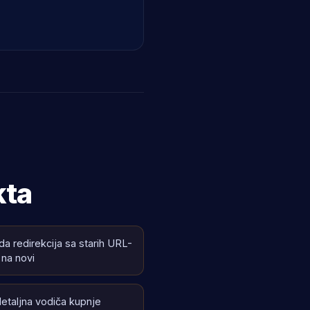
kta
da redirekcija sa starih URL-
 na novi
detaljna vodiča kupnje