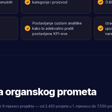
renutnih
kategorije i proizvod
(1.8
Postavljanje custom analitike
Izr
kako bi adekvatno pratili
upu
postavljene KPI-eve
nar
ta organskog prometa
 9 mjeseci projekta — od 2.420 posjeta u 1. mjesecu do 7.550 po